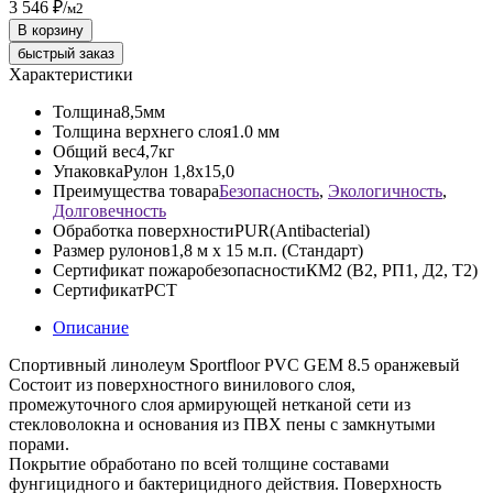
3 546 ₽
/
м2
В корзину
быстрый заказ
Характеристики
Толщина
8,5мм
Толщина верхнего слоя
1.0 мм
Общий вес
4,7кг
Упаковка
Рулон 1,8х15,0
Преимущества товара
Безопасность
,
Экологичность
,
Долговечность
Обработка поверхности
PUR(Antibacterial)
Размер рулонов
1,8 м х 15 м.п. (Стандарт)
Сертификат пожаробезопасности
КМ2 (В2, РП1, Д2, Т2)
Сертификат
РСТ
Описание
Спортивный линолеум Sportfloor PVC GEM 8.5 оранжевый
Состоит из поверхностного винилового слоя,
промежуточного слоя армирующей нетканой сети из
стекловолокна и основания из ПВХ пены с замкнутыми
порами.
Покрытие обработано по всей толщине составами
фунгицидного и бактерицидного действия. Поверхность