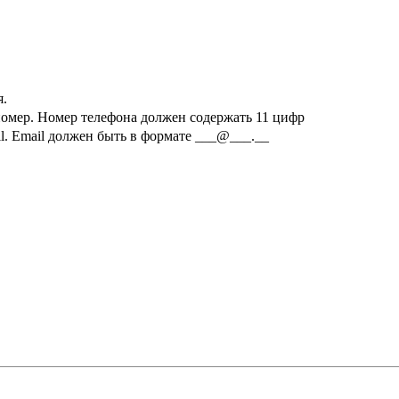
я.
номер.
Номер телефона должен содержать 11 цифр
l.
Email должен быть в формате ___@___.__