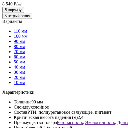
8 540 ₽
/
м2
В корзину
быстрый заказ
Варианты
110 мм
100 мм
90 мм
80 мм
70 мм
60 мм
50 мм
40 мм
30 мм
20 мм
10 мм
Характеристики
Толщина
90 мм
Слои
двухслойное
Состав
РТИ, полиуретановое связующее, пигмент
Критическая высота падения (м)
2,4
Преимущества товара
Безопасность
,
Экологичность
,
Долг
Цвета
Зеленый, Терракотовый